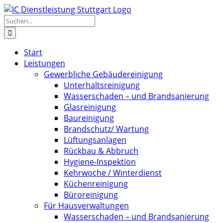
Zum
Inhalt
Suche
springen
nach:
Start
Leistungen
Gewerbliche Gebäudereinigung
Unterhaltsreinigung
Wasserschaden – und Brandsanierung
Glasreinigung
Baureinigung
Brandschutz/ Wartung
Lüftungsanlagen
Rückbau & Abbruch
Hygiene-Inspektion
Kehrwoche / Winterdienst
Küchenreinigung
Büroreinigung
Für Hausverwaltungen
Wasserschaden – und Brandsanierung