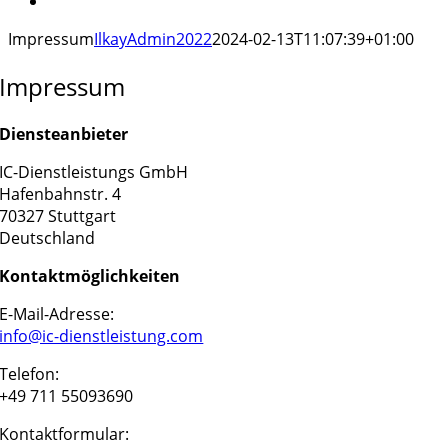
Impressum
IlkayAdmin2022
2024-02-13T11:07:39+01:00
Impressum
Diensteanbieter
IC-Dienstleistungs GmbH
Hafenbahnstr. 4
70327 Stuttgart
Deutschland
Kontaktmöglichkeiten
E-Mail-Adresse:
info@ic-dienstleistung.com
Telefon:
+49 711 55093690
Kontaktformular: